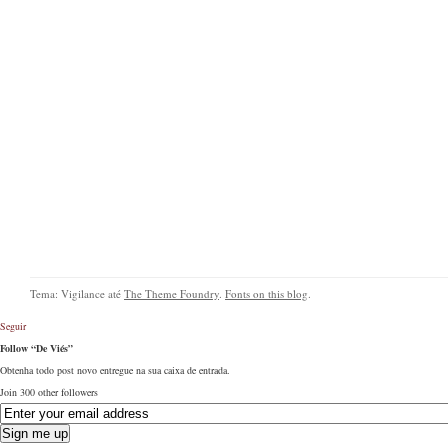
Tema: Vigilance até
The Theme Foundry
.
Fonts on this blog
.
Seguir
Follow “De Viés”
Obtenha todo post novo entregue na sua caixa de entrada.
Join 300 other followers