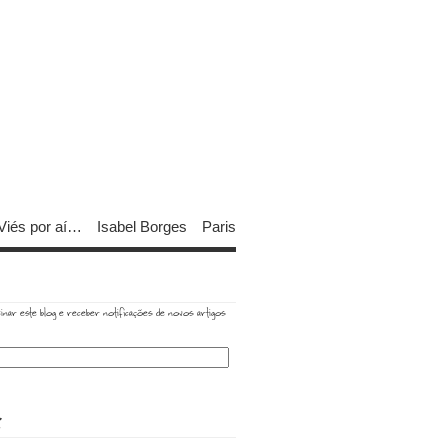
Viés por aí…
Isabel Borges
Paris
inar este blog e receber notificações de novos artigos
R