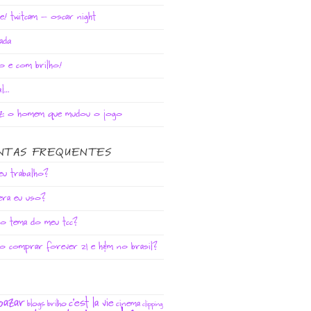
e! twitcam – oscar night
ada
o e com brilho!
al…
az: o homem que mudou o jogo
NTAS FREQUENTES
eu trabalho?
era eu uso?
 o tema do meu tcc?
o comprar forever 21 e h&m no brasil?
bazar
c'est la vie
cinema
blogs
brilho
clipping