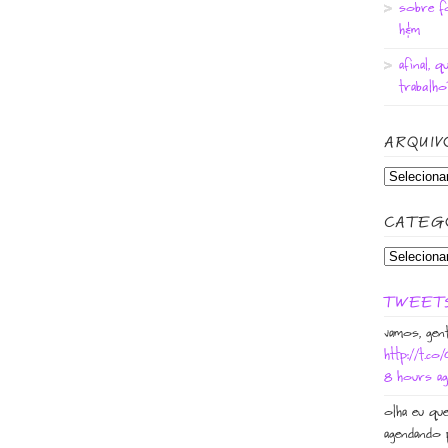
sobre fo
h&m
afinal, q
trabalho
ARQUIV
CATEG
TWEET
vamos, gen
http://t.c
8 hours a
olha eu qu
agendando 