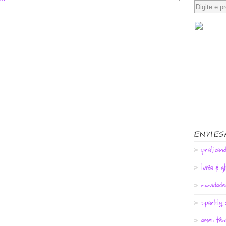
ENVIE
pratican
luiza & g
novidade:
sparkly 
amei: tê