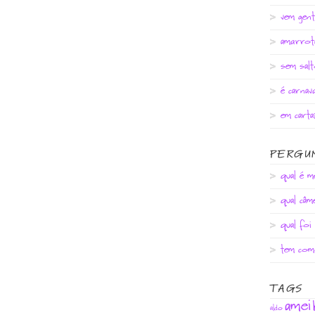
vem gent
amarrot
sem salt
é carnav
em cart
PERGU
qual é m
qual câm
qual foi
tem com
TAGS
amei
aldo