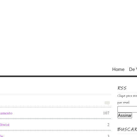
Home
De 
RSS
Clique para ass
por email
rçamento
107
altwist
2
BUSCA
fw
3