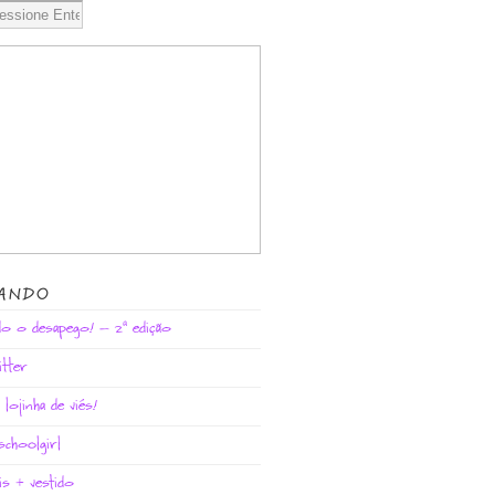
SANDO
do o desapego! – 2ª edição
litter
 lojinha de viés!
schoolgirl
nis + vestido