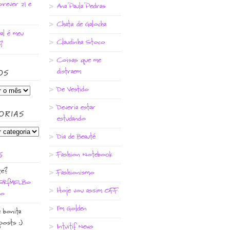
rever 21 e
Ana Paula Pedras
Chata de Galocha
ual é meu
Claudinha Stoco
?
Coisas que me
distraem
OS
De Vestido
Deveria estar
ORIAS
estudando
Dia de Beauté
S
Fashion Notebook
te?
Fashionismo
o/QRfMELBo
Hoje vou assim OFF
go
I'm Golden
e bonita
posts :)
Intuitif News