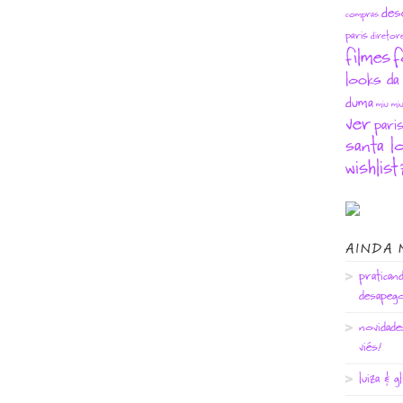
des
compras
paris
diretor
filmes
f
looks da 
duma
miu mi
ver
pari
santa lo
wishlist
AINDA 
pratican
desapego
novidade:
viés!
luiza & g