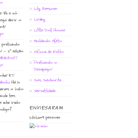
go
Lily Zemuner
e 7h e só
Liraby
egui abrir o
erê!
Little Doll House
go
Moldando Afeto
 praticando
! – 2ª edição
Oficina de Estilo
o/MRxcZnUT
Praticando o
go
Desapego!
onha! RT
Sim, Senhorita
holic
: Há 15
aram o índio
Versatilidade
ainda tem
e acha irado
ENVIESARAM
ndigo?
1,414,609 pessoas