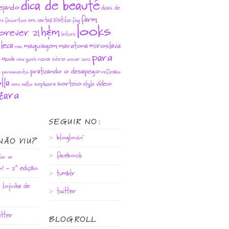
dica de beauté
ejando
dicas de
farm
Estilo
em cartaz
es favoritos
faq
looks
h&m
orever 21
leitura
leca
miroslava
maquiagem
maratona
mac
para
Moda
nova série
u
new york
oscar 2012
s
praticando o desapego
pensamento
reflexão
lla
sorteio
vídeo
sephora
style
sem salto
zara
SEGUIR NO:
bloglovin'
NÃO VIU?
facebook
do o
! - 2ª edição
tumblr
 lojinha de
twitter
litter
BLOGROLL