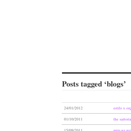
Posts tagged ‘blogs’
24/01/2012
estilo x o
01/10/2011
the sartori
15/09/2011
mira na ny