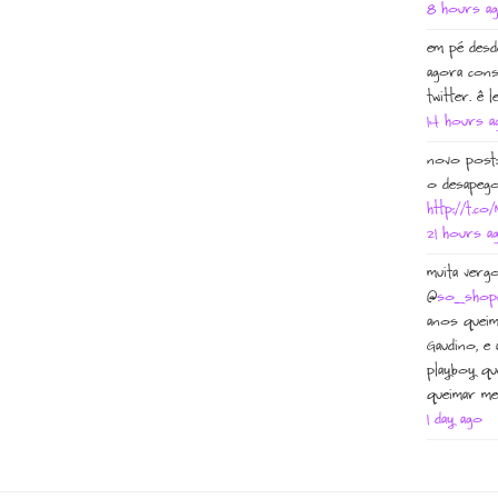
8 hours a
em pé desd
agora cons
twitter. ê l
14 hours a
novo post:
o desapego
http://t.c
21 hours a
muita verg
@
so_shopa
anos queim
Gaudino, e 
playboy qu
queimar me
1 day ago