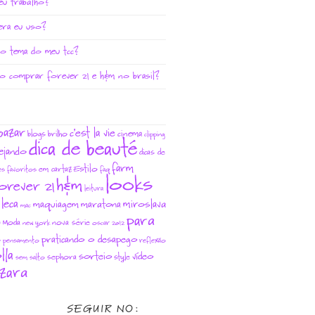
eu trabalho?
era eu uso?
 o tema do meu tcc?
o comprar forever 21 e h&m no brasil?
bazar
c'est la vie
cinema
blogs
brilho
clipping
dica de beauté
ejando
dicas de
farm
Estilo
em cartaz
es favoritos
faq
looks
h&m
orever 21
leitura
leca
miroslava
maquiagem
maratona
mac
para
Moda
nova série
u
new york
oscar 2012
s
praticando o desapego
pensamento
reflexão
lla
sorteio
vídeo
sephora
style
sem salto
zara
SEGUIR NO: