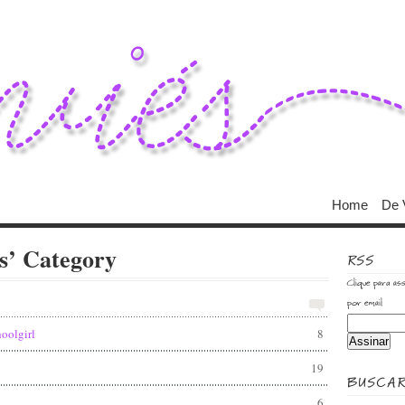
Home
De 
s’ Category
RSS
Clique para ass
por email
oolgirl
8
19
BUSCA
l…
6