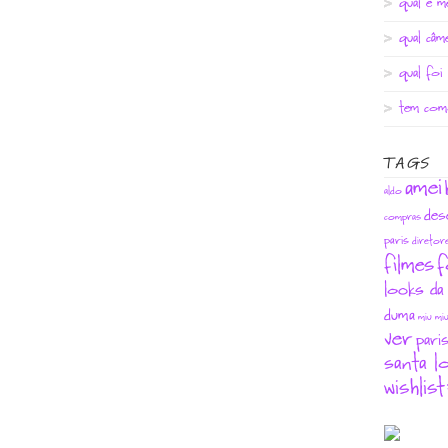
qual é m
qual câm
qual foi
tem com
TAGS
amei
aldo
des
compras
paris
diretor
filmes
f
looks da 
duma
miu mi
ver
pari
santa lo
wishlist