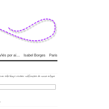
Viés por aí…
Isabel Borges
Paris
inar este blog e receber notificações de novos artigos
R