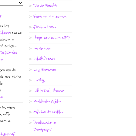
Dia de Beauté
S
Fashion Notebook
E RT
Fashionismo
Store
: Novo
Hoje vou assim OFF
icando o
2ª Edição
I'm Golden
o/C37QbxlM
Intuitif News
go
Lily Zemuner
trauma da
cia era minha
Liraby
de
.
Little Doll House
go
Moldando Afeto
 10. Nem
Oficina de Estilo
, né?!
 com o
Praticando o
Desapego!
/nHIbeRVF