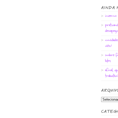
AINDA 
inverno
pratican
desapego
novidade:
viés!
sobre fo
h&m
afinal, q
trabalho
ARQUIV
CATEG