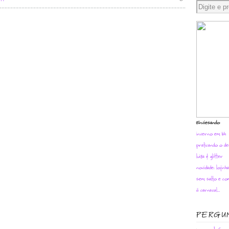
Enviesando
inverno em bh
praticando o de
luiza & glitter
novidade: lojinh
sem salto e com
é carnaval…
PERGU