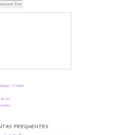
sapego! – 2ª edição
a de viés!
 brilho!
NTAS FREQUENTES