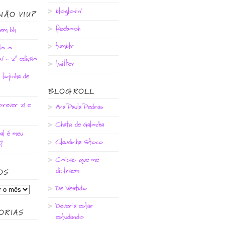
bloglovin'
NÃO VIU?
facebook
 em bh
tumblr
do o
! - 2ª edição
twitter
 lojinha de
BLOGROLL
rever 21 e
Ana Paula Pedras
Chata de Galocha
ual é meu
Claudinha Stoco
?
Coisas que me
distraem
OS
De Vestido
Deveria estar
ORIAS
estudando