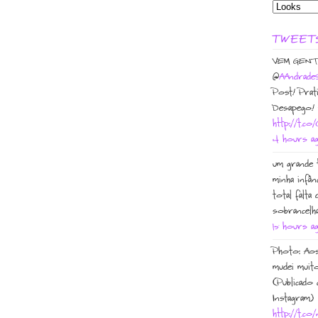
TWEET
VEM GENT
@
AAndrade
Post! Prat
Desapego! 
http://t.c
4 hours a
um grande 
minha infân
total falta 
sobrancelha
15 hours a
Photo: Aos
mudei muito
(Publicado
Instagram)
http://t.co