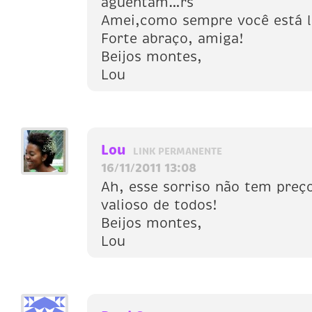
aguentam…rs
Amei,como sempre você está l
Forte abraço, amiga!
Beijos montes,
Lou
Lou
LINK PERMANENTE
16/11/2011 13:08
Ah, esse sorriso não tem preç
valioso de todos!
Beijos montes,
Lou