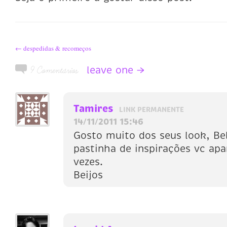
← despedidas & recomeços
leave one →
9 Comentários
Tamires
LINK PERMANENTE
14/11/2011 15:46
Gosto muito dos seus look, Be
pastinha de inspirações vc apa
vezes.
Beijos