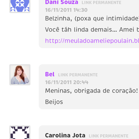
Dani Souza
LINK PERMANENTE
16/11/2011 14:30
Belzinha, (poxa que intimidade
Você táh linda demais… Amei b
http://meuladoameliepoulain.b
Bel
LINK PERMANENTE
16/11/2011 20:44
Meninas, obrigada de coração!
Beijos
Carolina Jota
LINK PERMANENTE