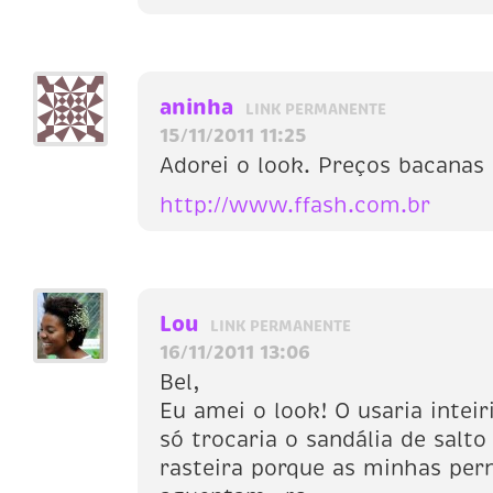
aninha
LINK PERMANENTE
15/11/2011 11:25
Adorei o look. Preços bacanas
http://www.ffash.com.br
Lou
LINK PERMANENTE
16/11/2011 13:06
Bel,
Eu amei o look! O usaria intei
só trocaria o sandália de salt
rasteira porque as minhas per