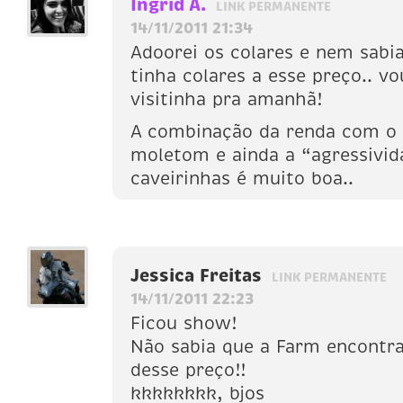
Ingrid A.
LINK PERMANENTE
14/11/2011 21:34
Adoorei os colares e nem sabi
tinha colares a esse preço.. v
visitinha pra amanhã!
A combinação da renda com o 
moletom e ainda a “agressivid
caveirinhas é muito boa..
Jessica Freitas
LINK PERMANENTE
14/11/2011 22:23
Ficou show!
Não sabia que a Farm encontr
desse preço!!
kkkkkkkk, bjos