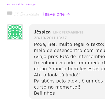
← nova série: revenge
leave one →
35 Comentários
Jéssica
LINK PERMANENTE
28/10/2011 13:27
Poxa, Bel, muito legal o texto
meio de desencontro com me
(viajo pros EUA de intercâmbio
to enlouquecendo com medo de
então é muito bom ler essas co
Ah, o look tá lindo!!
Parabéns pelo blog.. é um dos
curto no momento!!
Beijinhos