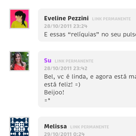
Eveline Pezzini
LINK PERMANENTE
28/10/2011 23:24
E essas “relíquias” no seu puls
Su
LINK PERMANENTE
28/10/2011 23:42
Bel, vc é linda, e agora está m
está feliz! =)
Beijoo!
=*
Melissa
LINK PERMANENTE
29/10/2011 0:24