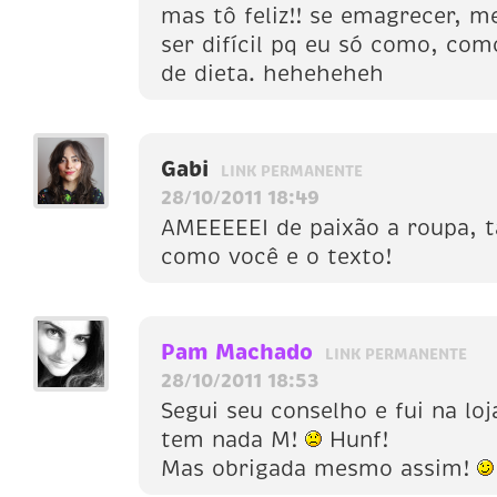
mas tô feliz!! se emagrecer, me
ser difícil pq eu só como, co
de dieta. heheheheh
Gabi
LINK PERMANENTE
28/10/2011 18:49
AMEEEEEI de paixão a roupa, t
como você e o texto!
Pam Machado
LINK PERMANENTE
28/10/2011 18:53
Segui seu conselho e fui na loj
tem nada M!
Hunf!
Mas obrigada mesmo assim!