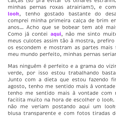
calças (só pra evitar os olhares estran
minhas pernas roxas atrairiam!), e co
look
, tenho gostado bastante do desa
comprei minha primeira calça de brim e
anos… Acho que se bobear tem até mai
Como já contei
aqui
, não me sinto muit
meus culotes assim tão à mostra, prefiro 
os escondem e mostram as partes mais f
meu mundo perfeito, minhas pernas seri
Mas ninguém é perfeito e a grama do viz
verde, por isso estou trabalhando basta
Junto com a dieta que estou fazendo fi
agosto, tenho me sentido mais à vontade 
tenho me sentido mais à vontade com 
facilita muito na hora de escolher o look
não me veriam postando aqui um look 
blusa transparente e com fotos tiradas d