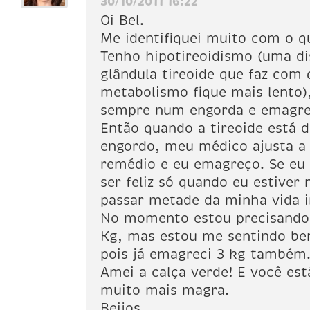
30/10/2011 16:22
Oi Bel.
Me identifiquei muito com o q
Tenho hipotireoidismo (uma di
glândula tireoide que faz com 
metabolismo fique mais lento)
sempre num engorda e emagre
Então quando a tireoide está 
engordo, meu médico ajusta a
remédio e eu emagreço. Se eu 
ser feliz só quando eu estiver
passar metade da minha vida in
No momento estou precisando 
Kg, mas estou me sentindo b
pois já emagreci 3 kg também
Amei a calça verde! E você est
muito mais magra.
Beijos