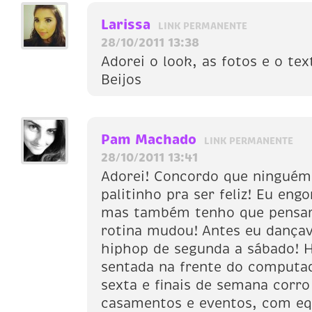
Larissa
LINK PERMANENTE
28/10/2011 13:38
Adorei o look, as fotos e o tex
Beijos
Pam Machado
LINK PERMANENTE
28/10/2011 13:41
Adorei! Concordo que ninguém
palitinho pra ser feliz! Eu eng
mas também tenho que pensa
rotina mudou! Antes eu dançava
hiphop de segunda a sábado! H
sentada na frente do computa
sexta e finais de semana corr
casamentos e eventos, com e