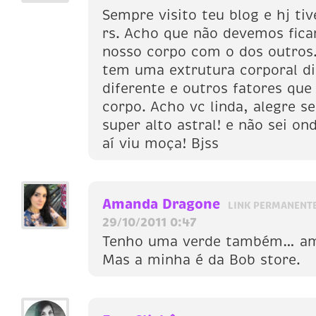
Sempre visito teu blog e hj ti
rs. Acho que não devemos fic
nosso corpo com o dos outros
tem uma extrutura corporal di
diferente e outros fatores que 
corpo. Acho vc linda, alegre s
super alto astral! e não sei on
aí viu moça! Bjss
Amanda Dragone
LINK PERMANENT
29/10/2011 0:47
Tenho uma verde também… am
Mas a minha é da Bob store.