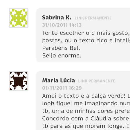
Sabrina K.
LINK PERMANENTE
31/10/2011 14:13
Tento escolher o q mais gosto,
postas, ou o texto rico e intel
Parabéns Bel.
Beijo enorme.
Maria Lúcia
LINK PERMANENTE
01/11/2011 16:29
Amei o texto e a calça verde! 
look fiquei me imaginando nu
tb; uma de minhas cores prefe
Concordo com a Cláudia sobre
tb para as que moram longe.