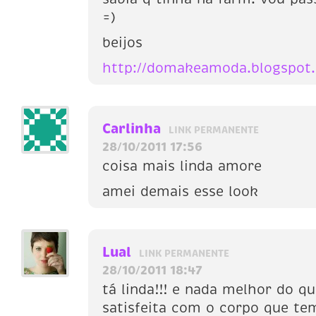
=)
beijos
http://domakeamoda.blogspot
Carlinha
LINK PERMANENTE
28/10/2011 17:56
coisa mais linda amore
amei demais esse look
Lual
LINK PERMANENTE
28/10/2011 18:47
tá linda!!! e nada melhor do qu
satisfeita com o corpo que te