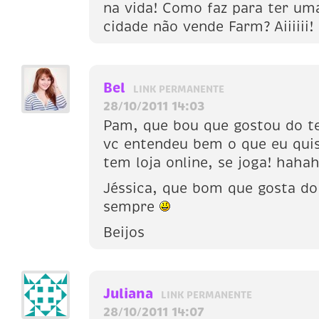
na vida! Como faz para ter um
cidade não vende Farm? Aiiiiii
Bel
LINK PERMANENTE
28/10/2011 14:03
Pam, que bou que gostou do t
vc entendeu bem o que eu quis
tem loja online, se joga! haha
Jéssica, que bom que gosta do 
sempre
Beijos
Juliana
LINK PERMANENTE
28/10/2011 14:07