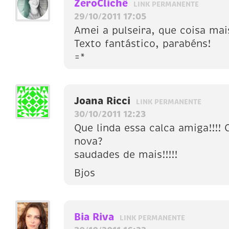
ZeroClichê
LINK PERMANENTE
29/10/2011 17:05
Amei a pulseira, que coisa mais l
Texto fantástico, parabéns!
=*
Joana Ricci
LINK PERMANENTE
30/10/2011 12:23
Que linda essa calca amiga!!!! 
nova?
saudades de mais!!!!!
Bjos
Bia Riva
LINK PERMANENTE