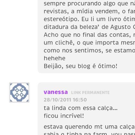
sempre procurando algo que nã
revistas, a mídia vendem, o f
estereótipo. Eu li um livro óti
ditadura da beleza’ de Agusto 
Acho que no final das contas
um clichê, o que importa me
como nos sentimos, se estamos
hehehe
Beijão, seu blog é ótimo!
vanessa
LINK PERMANENTE
28/10/2011 16:50
ta linda com essa calça…
ficou incrível!
estava querendo mt uma calça
sabia q tinha na farm. vou pas