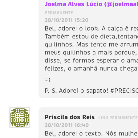
Joelma Alves Lúcio (@joelmaa
PERMANENTE
28/10/2011 15:20
Bel, adorei o look. A calça é r
Também estou de dieta,tentan
quilinhos. Mas tento me arr
meus quilinhos a mais porque
disse, se formos esperar o a
felizes, o amanhã nunca chega
=)
P. S. Adorei o sapato! #PRECIS
Priscila dos Reis
LINK PERMANENTE
28/10/2011 16:40
Bel, adorei o texto. Nós mulh