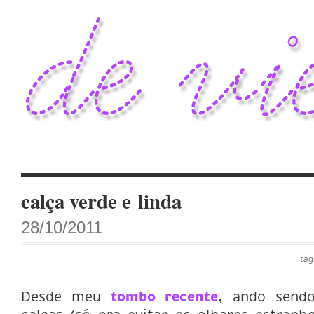
calça verde e linda
28/10/2011
tag
Desde meu
tombo recente
, ando sendo