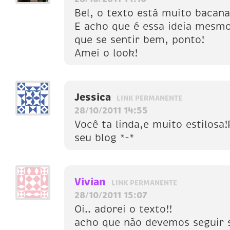
Bel, o texto está muito bacana
E acho que é essa ideia mesm
que se sentir bem, ponto!
Amei o look!
Jessica
LINK PERMANENTE
28/10/2011 14:55
Você ta linda,e muito estilos
seu blog *-*
Vivian
LINK PERMANENTE
28/10/2011 15:07
Oi.. adorei o texto!!
acho que não devemos seguir 