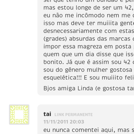
mas estou longe de ser um 42
eu não me incômodo nem me d
isso mas deve ter muiiita gen
desnecessariamente com esta
(grades) absurdas das marcas
impor essa magreza em posta p
quem que um dia disse que iss
bonito. Já que é assim sou 42
sou do gênero mulher gostosa
esquelética!!! E sou muiiito feli
Bjos amiga Linda (e gostosa 
tai
LINK PERMANENTE
11/11/2011 20:03
eu nunca comentei aqui, mas s