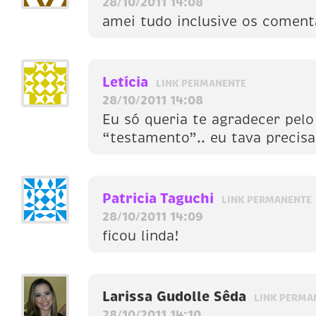
28/10/2011 14:08
amei tudo inclusive os coment
Letícia
LINK PERMANENTE
28/10/2011 14:08
Eu só queria te agradecer pelo
“testamento”.. eu tava precis
Patricia Taguchi
LINK PERMANENTE
28/10/2011 14:09
ficou linda!
Larissa Gudolle Sêda
LINK PERMA
28/10/2011 14:10