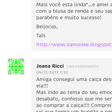
Mais você esta linda*…e amei 
com a blusa de renda e seu s
parabéns e muito sucesso!
Beijocas,
Taís
http://www.llamodee.blogspo
Joana Ricci
LINK PERMANENTE
04/11/2011 1:10
Amiga consegui uma calça dess
ela!!!
Mas indo ao tema do seu emo
desabafo, confesso que me sen
ao comprar a calça!!!! Compre
sei que tenho um bundão e pe