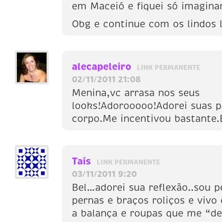
em Maceió e fiquei só imagin
Obg e continue com os lindos 
alecapeleiro
LINK PERMANENTE
02/11/2011 21:08
Menina,vc arrasa nos seus
looks!Adorooooo!Adorei suas p
corpo.Me incentivou bastante.B
Taís
LINK PERMANENTE
03/11/2011 9:20
Bel…adorei sua reflexão..sou 
pernas e braços roliços e viv
a balança e roupas que me “de