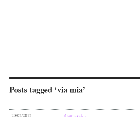
Posts tagged ‘via mia’
20/02/2012
é carnaval…