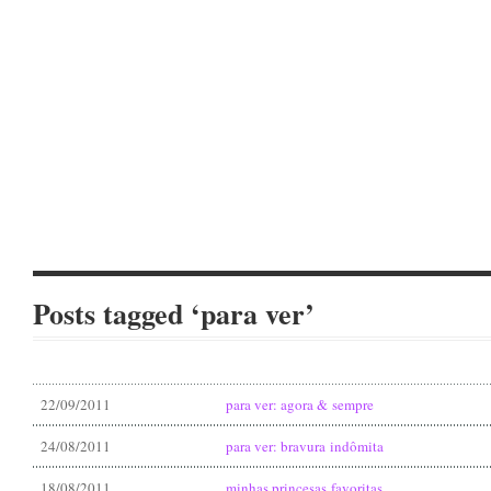
Posts tagged ‘para ver’
22/09/2011
para ver: agora & sempre
24/08/2011
para ver: bravura indômita
18/08/2011
minhas princesas favoritas