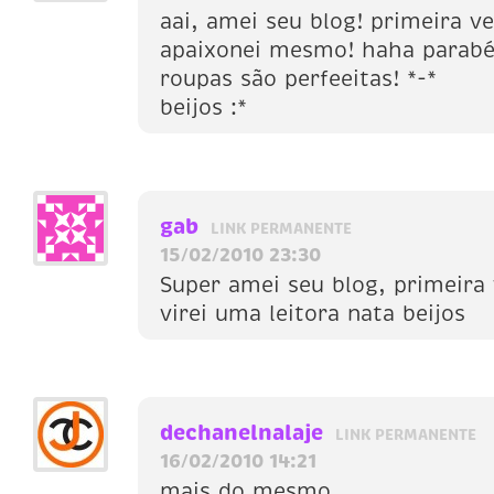
aai, amei seu blog! primeira v
apaixonei mesmo! haha parabé
roupas são perfeeitas! *-*
beijos :*
gab
LINK PERMANENTE
15/02/2010 23:30
Super amei seu blog, primeira 
virei uma leitora nata beijos
dechanelnalaje
LINK PERMANENTE
16/02/2010 14:21
mais do mesmo.