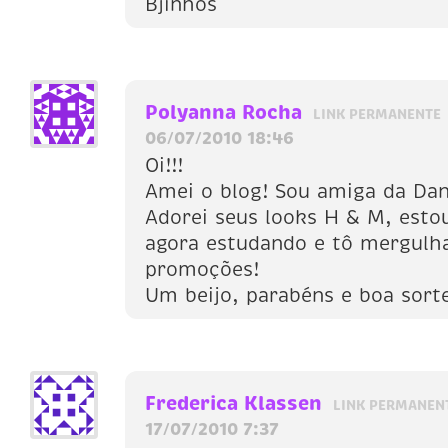
Bjinhos
Polyanna Rocha
LINK PERMANENTE
06/07/2010 18:46
Oi!!!
Amei o blog! Sou amiga da Dan
Adorei seus looks H & M, esto
agora estudando e tô mergulh
promoções!
Um beijo, parabéns e boa sorte
Frederica Klassen
LINK PERMANEN
17/07/2010 7:37