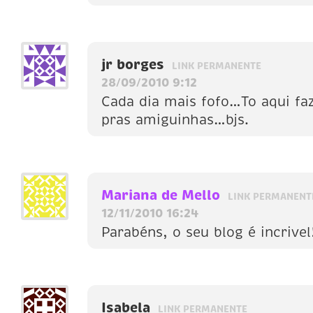
jr borges
LINK PERMANENTE
28/09/2010 9:12
Cada dia mais fofo…To aqui fa
pras amiguinhas…bjs.
Mariana de Mello
LINK PERMANENT
12/11/2010 16:24
Parabéns, o seu blog é incrivel!
Isabela
LINK PERMANENTE