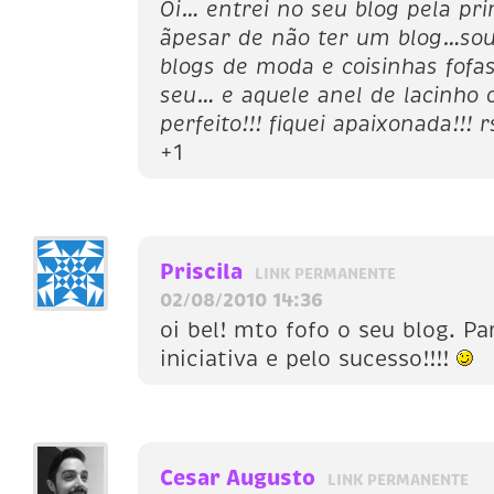
Oi… entrei no seu blog pela pr
ãpesar de não ter um blog…so
blogs de moda e coisinhas fofa
seu… e aquele anel de lacinho 
perfeito!!! fiquei apaixonada!!! r
+1
Priscila
LINK PERMANENTE
02/08/2010 14:36
oi bel! mto fofo o seu blog. Pa
iniciativa e pelo sucesso!!!!
Cesar Augusto
LINK PERMANENTE