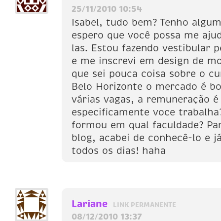
25/11/2010 10:54
Isabel, tudo bem? Tenho algum
espero que você possa me ajud
las. Estou fazendo vestibular p
e me inscrevi em design de m
que sei pouca coisa sobre o cu
Belo Horizonte o mercado é bo
várias vagas, a remuneração 
especificamente voce trabalha
formou em qual faculdade? Pa
blog, acabei de conhecê-lo e j
todos os dias! haha
Lariane
LINK PERMANENTE
08/12/2010 13:37