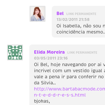
Bel
LINK PERMANENTE
13/02/2011 21:58
Oi Isabella, não sou 
coincidência mesm
Elida Moreira
LINK PERMANENTE
03/05/2011 23:16
Oi Bel, hoje navegando por ai 
incrivel com um vestido igual
vale a pena ir para conferir n
da Silvia..
http://www.bartabacmode.com/
n-t-e-d-d-r-e-s-s.html
bjokas,