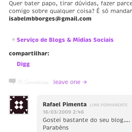
Quer bater papo, tirar dúvidas, fazer parce
comigo sobre qualquer coisa? É só manda
isabelmbborges@gmail.com
Serviço de Blogs & Mídias Sociais
compartilhar:
Digg
leave one →
46 Comentários
Rafael Pimenta
LINK PERMANENTE
16/03/2009 2:46
Gostei bastante do seu blog….
Parabéns