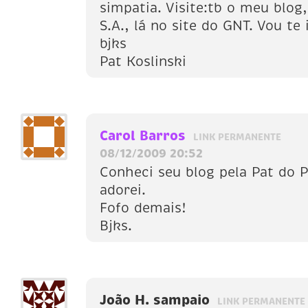
simpatia. Visite:tb o meu blog
S.A., lá no site do GNT. Vou te 
bjks
Pat Koslinski
Carol Barros
LINK PERMANENTE
08/12/2009 20:52
Conheci seu blog pela Pat do 
adorei.
Fofo demais!
Bjks.
João H. sampaio
LINK PERMANENTE