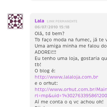
Lala
LINK PERMANENTE
06/07/2010 15:18
Olá, td bem?
Tb faço moda na fumec, já te 
Uma amiga minha me falou do 
ADOREI!!!
Eu tenho uma loja, gostaria q
tb!
O blog é:
http://www.lalaloja.com.br
e o orkut:
http://www.orkut.com.br/Main
rl=mp&uid=1430276339586120
Aí me conta o q vc achou ok!