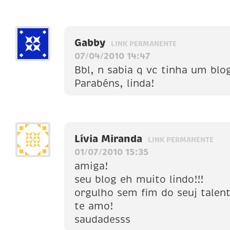
Gabby
LINK PERMANENTE
07/04/2010 14:47
Bbl, n sabia q vc tinha um blog
Parabéns, linda!
Lívia Miranda
LINK PERMANENTE
01/07/2010 15:35
amiga!
seu blog eh muito lindo!!!
orgulho sem fim do seuj talent
te amo!
saudadesss