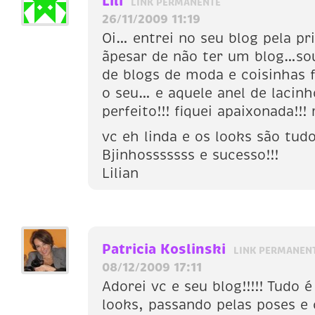
Lili
LINK PERMANENTE
26/11/2009 11:19
Oi… entrei no seu blog pela pr
ãpesar de não ter um blog…s
de blogs de moda e coisinhas 
o seu… e aquele anel de lacinh
perfeito!!! fiquei apaixonada!!! 
vc eh linda e os looks são tud
Bjinhosssssss e sucesso!!!
Lilian
Patricia Koslinski
LINK PERMANEN
08/12/2009 17:11
Adorei vc e seu blog!!!!! Tudo 
looks, passando pelas poses e