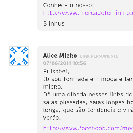
Conheça o nosso:
http://www.mercadofeminino.
Bjinhus
Alice Mieko
LINK PERMANENTE
07/06/2011 10:56
Ei Isabel,
tb sou formada em moda e te
mieko.
Dá uma olhada nesses links do
saias plissadas, saias longas b
longa, que são tendencia e vi
verão.
http://www.facebook.com/medi