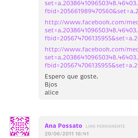
set=a.203864109650348.46403
fbid=205661989470560&set=a.
http://www.facebook.com/medi
set=a.203864109650348.46403
fbid=205674706135955&set=a.
http://www.facebook.com/medi
set=a.203864109650348.46403
fbid=205674706135955&set=a.
Espero que goste.
Bjos
alice
Ana Possato
LINK PERMANENTE
20/06/2011 16:41