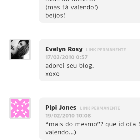
(mas tá valendo!)
beijos!
Evelyn Rosy
LINK PERMANENTE
17/02/2010 0:57
adorei seu blog.
xoxo
Pipi Jones
LINK PERMANENTE
19/02/2010 10:08
“mais do mesmo”? que idiota !
valendo…)