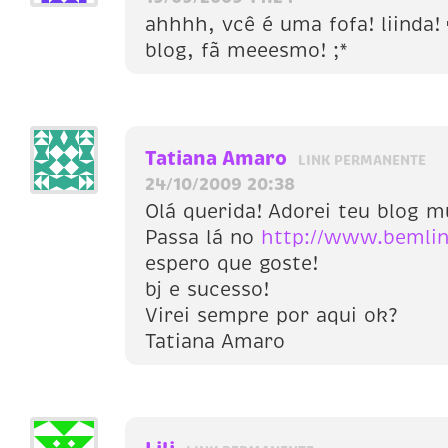
ahhhh, vcê é uma fofa! liinda!
blog, fã meeesmo! ;*
Tatiana Amaro
LINK PERMANENTE
24/10/2009 20:38
Olá querida! Adorei teu blog 
Passa lá no
http://www.bemlin
espero que goste!
bj e sucesso!
Virei sempre por aqui ok?
Tatiana Amaro