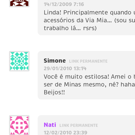
14/12/2009 7:16
Linda! Principalmente quando 
acessórios da Via Mia… (sou s
trabalho lá… rsrs)
Simone
LINK PERMANENTE
29/01/2010 13:14
Você é muito estilosa! Amei o 
ser de Minas mesmo, né? hah
Beijos!!
Nati
LINK PERMANENTE
12/02/2010 23:39