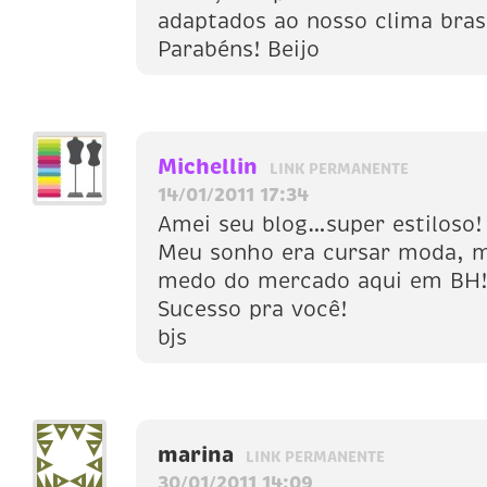
adaptados ao nosso clima brasi
Parabéns! Beijo
Michellin
LINK PERMANENTE
14/01/2011 17:34
Amei seu blog…super estiloso!
Meu sonho era cursar moda, m
medo do mercado aqui em BH!
Sucesso pra você!
bjs
marina
LINK PERMANENTE
30/01/2011 14:09