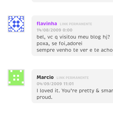
flavinha
LINK PERMANENTE
14/08/2009 0:00
bel, vc q visitou meu blog hj?
poxa, se foi,adorei
sempre venho te ver e te acho 
Marcio
LINK PERMANENTE
04/09/2009 11:01
I loved it. You’re pretty & sm
proud.