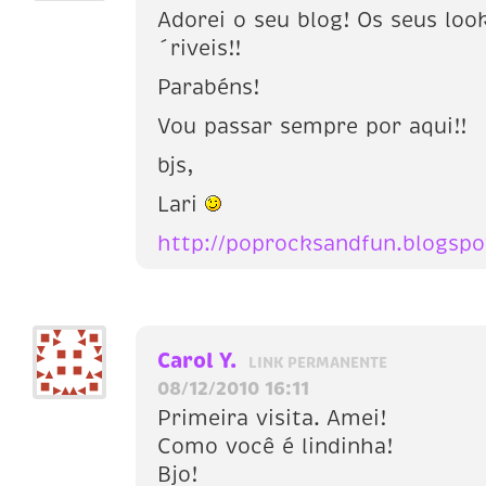
Adorei o seu blog! Os seus loo
´riveis!!
Parabéns!
Vou passar sempre por aqui!!
bjs,
Lari
http://poprocksandfun.blogsp
Carol Y.
LINK PERMANENTE
08/12/2010 16:11
Primeira visita. Amei!
Como você é lindinha!
Bjo!