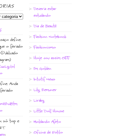
ORIAS
Deveria estar
estudando
Dia de Beauté
S
Fashion Notebook
saço define.
que o feriado
Fashionismo
 (Publicado
Hoje vou assim OFF
agram)
/K6cLy4sl
I'm Golden
go
Intuitif News
fine. Ainda
Lily Zemuner
feriado
Liraby
o/bNIZWBtm
go
Little Doll House
: só top e
Moldando Afeto
 RT
Oficina de Estilo
ges
: