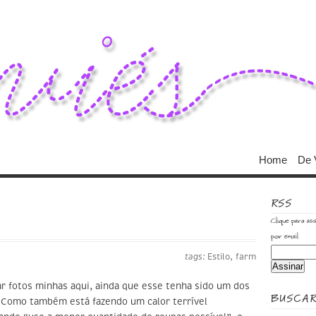
Home
De 
RSS
Clique para ass
por email
tags:
Estilo
,
farm
 fotos minhas aqui, ainda que esse tenha sido um dos
BUSCA
 Como também está fazendo um calor terrível