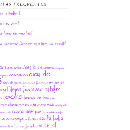
NTAS FREQUENTES
eu trabalho?
era eu uso?
 o tema do meu tcc?
o comprar forever 21 e h&m no brasil?
ar
c'est la vie
cinema
blogs
brilho
clipping
dica de
desejando
sapego
é
em cartaz
dicas de paris
diretores favoritos
h&m
filmes
forever 21
arm
looks
looks da leca
ura
mac
maratona
miroslava duma
Moda
new york
para ver
paris
pensamento
scar 2012
santa lolla
o o desapego
reflexão
wishlist
sorteio
vídeo
hora
style