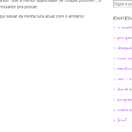
ndo “use a menor quantidade de roupas possível”, o
eressante pra postar.
ui salvar da minha luta atual com o armário:
ENVIE
o suces
pra quan
desejan
novo co
maratona
neo – a 
dica de b
program
sobre es
frio?