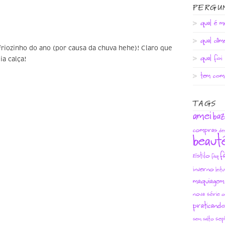
PERGU
qual é m
qual câm
friozinho do ano (por causa da chuva hehe)! Claro que
qual foi
a calça!
tem com
TAGS
amei
baz
compras
de
beaut
f
Estilo
faq
inverno
leit
maquiagem
nova série
o
praticand
sep
sem salto