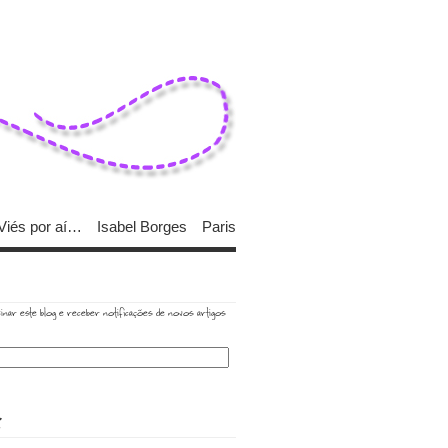
Viés por aí…
Isabel Borges
Paris
inar este blog e receber notificações de novos artigos
R