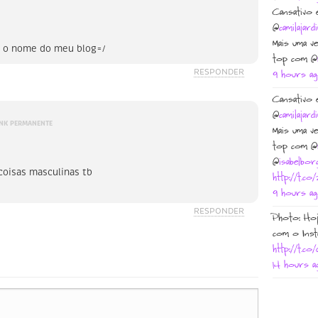
Cansativo 
@
camilajard
Mais uma v
r o nome do meu blog=/
top com @
RESPONDER
9 hours a
Cansativo 
@
camilajard
INK PERMANENTE
Mais uma v
top com @
@
isabelbor
coisas masculinas tb
http://t.c
9 hours a
RESPONDER
Photo: Hoj
com o Inst
http://t.c
14 hours a