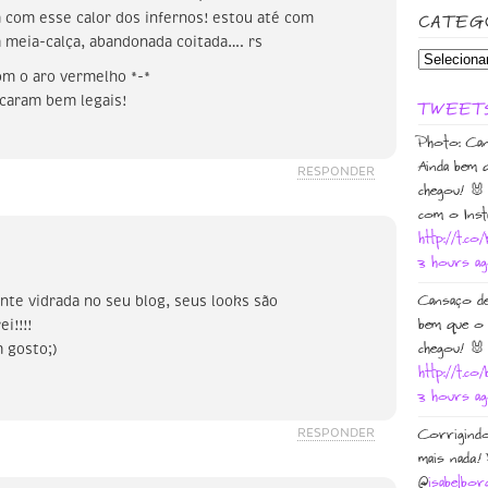
 com esse calor dos infernos! estou até com
CATEG
 meia-calça, abandonada coitada…. rs
om o aro vermelho *-*
icaram bem legais!
TWEET
Photo: Can
Ainda bem 
RESPONDER
chegou! 🐰
com o Inst
http://t.co
3 hours a
Cansaço de
te vidrada no seu blog, seus looks são
bem que o 
i!!!!
chegou! 🐰
 gosto;)
http://t.c
3 hours a
RESPONDER
Corrigindo
mais nada!
@
isabelbor