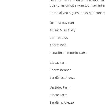
recentemente, meu lema acabou vira
que torna difícil algum look ser int
Então aí vão alguns looks que conseg
Óculos: Ray Ban
Blusa: Miss Sixty
Colete: C&A
Short: C&A
Sapatilha: Emporio Naka
Blusa: Farm
Short: Renner
Sandálias: Arezzo
Vestido: Farm
Cinto: Farm
Sandália: Arezzo