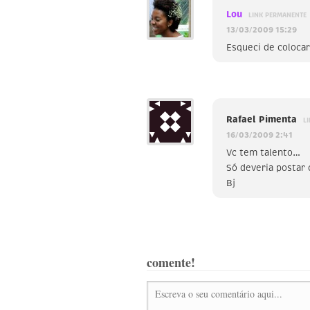
Lou
LINK PERMANENTE
13/03/2009 15:29
Esqueci de coloca
Rafael Pimenta
L
16/03/2009 2:41
Vc tem talento…
Só deveria postar 
Bj
comente!
Escreva o seu comentário aqui...