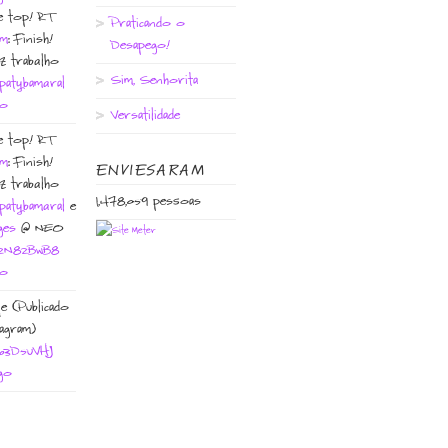
e top! RT
Praticando o
im
: Finish!
Desapego!
ez trabalho
Sim, Senhorita
patybamaral
go
Versatilidade
e top! RT
im
: Finish!
ENVIESARAM
ez trabalho
1,478,059 pessoas
patybamaral
e
ges
@ NEO
o/2N82BwB8
go
e (Publicado
agram)
o/63D5uVHJ
go