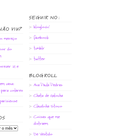
SEGUIR NO:
bloglovin'
NÃO VIU?
facebook
do: mereço
tumblr
sor do
m
twitter
rever 21 e
BLOGROLL
em casa:
Ana Paula Pedras
 para colares
Chata de Galocha
parisiense
Claudinha Stoco
Coisas que me
OS
distraem
De Vestido