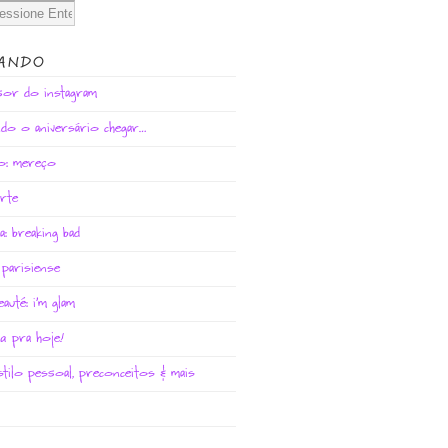
SANDO
sor do instagram
do o aniversário chegar…
do: mereço
rte
: breaking bad
parisiense
eauté: i’m glam
a pra hoje!
tilo pessoal, preconceitos & mais