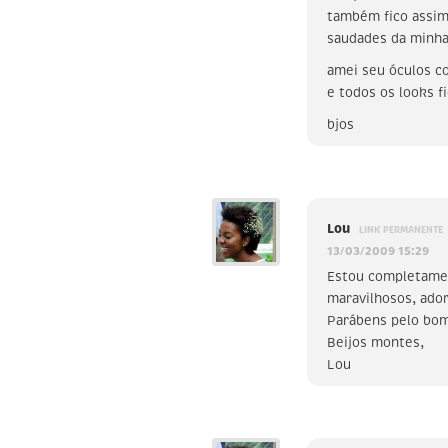
também fico assim
saudades da minha
amei seu óculos c
e todos os looks f
bjos
Lou
LINK PERMANENTE
13/03/2009 15:29
Estou completamen
maravilhosos, adore
Parábens pelo bom
Beijos montes,
Lou