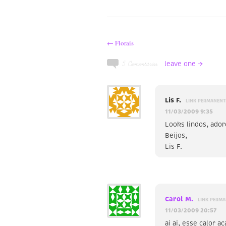
← Florais
5 Comentários
leave one →
Lis F.
LINK PERMANENT
11/03/2009 9:35
Looks lindos, ador
Beijos,
Lis F.
Carol M.
LINK PERMA
11/03/2009 20:57
ai ai, esse calor a