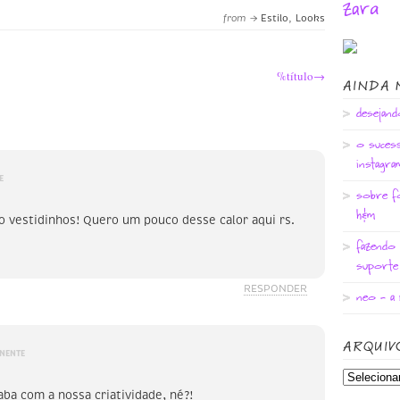
zara
from →
Estilo
,
Looks
%título→
AINDA 
desejan
o suces
instagra
E
sobre fo
h&m
o vestidinhos! Quero um pouco desse calor aqui rs.
fazendo 
suporte
RESPONDER
neo - a 
ARQUIV
NENTE
caba com a nossa criatividade, né?!