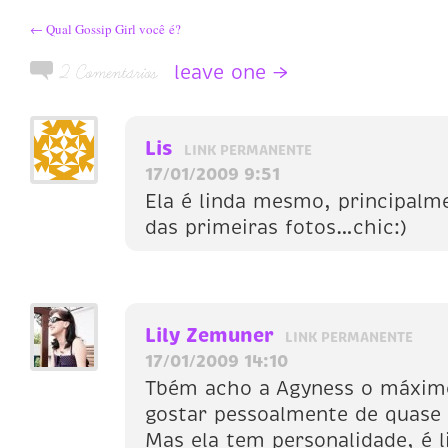
← Qual Gossip Girl você é?
leave one →
2 Comentários
Lis
LINK PERMANENTE
17/01/2009 9:51
Ela é linda mesmo, principalm
das primeiras fotos…chic:)
Lily Zemuner
LINK PERMANENTE
17/01/2009 14:10
Tbém acho a Agyness o máximo
gostar pessoalmente de quase
Mas ela tem personalidade, é l